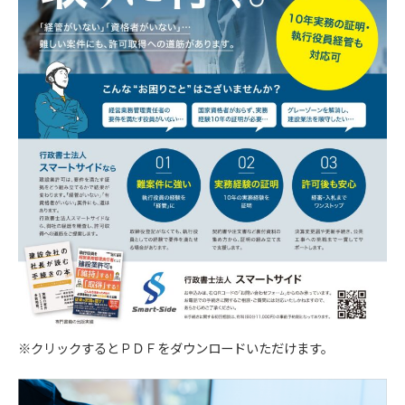
お問い合わせフォームやコメントの送信時には、
氏名・電話番号・メールアドレスを取得させてい
ただきます。
【３．個人情報の利用目的】
取得した閲覧・購買履歴等の情報を分析し、ユー
ザー別に適した商品・サービスをお知らせするた
めに利用します。また、取得した閲覧・購買履歴
等の情報は、結果をスコア化した上で当該スコア
を第三者へ提供します。
【４．個人データを安全に管理するための措置】
当社は個人情報を正確かつ最新の内容に保つよう
努め、不正なアクセス・改ざん・漏えい・滅失及
び毀損から保護するため全従業員及び役員に対し
※クリックするとＰＤＦをダウンロードいただけます。
て教育研修を実施しています。また、個人情報保
護規程を設け、現場での管理についても定期的に