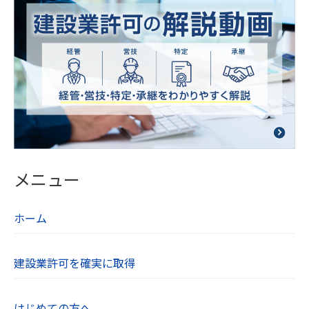
点検を行っています。
【５．個人データの第三者提供について】
当社は法令及びガイドラインに別段の定めがある
場合を除き、同意を得ないで第三者に個人情報を
提供することは致しません。
【６．保有個人データの開示、訂正】
当社は本人から個人情報の開示を求められたとき
には、遅滞なく本人に対しこれを開示します。個
メニュー
人情報の利用目的の通知や訂正、追加、削除、利
用の停止、第三者への提供の停止を希望される方
ホーム
は、お問い合わせフォームよりご連絡ください。
【７．個人情報取り扱いに関する相談や苦情の連
建設業許可を確実に取得
絡先】
当社の個人情報の取り扱いに関するご質問やご不
はじめての方へ