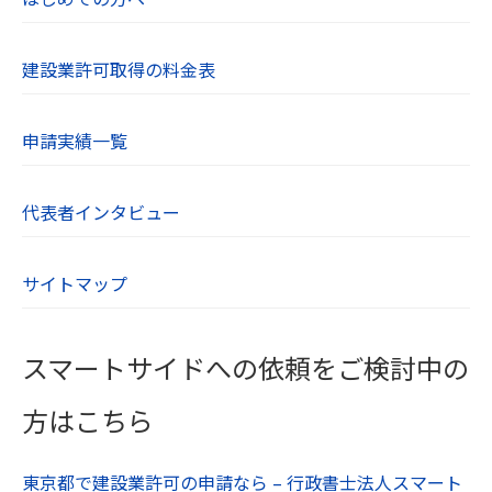
明点、苦情、その他のお問い合わせはお問い合わ
せフォームよりご連絡ください。
建設業許可取得の料金表
【８．SSL（Secure Socket Layer）について】
当社のWebサイトはSSLに対応しており、Webブ
申請実績一覧
ラウザとWebサーバーとの通信を暗号化していま
す。ユーザーが入力する氏名や住所、電話番号な
どの個人情報は自動的に暗号化されます。
代表者インタビュー
【９．cookieについて】
サイトマップ
cookieとは、WebサーバーからWebブラウザに送
信されるデータのことです。Webサーバーがcook
ieを参照することでユーザーのパソコンを識別で
スマートサイドへの依頼をご検討中の
き、効率的に当社Webサイトを利用することがで
きます。当社Webサイトがcookieとして送るファ
方はこちら
イルは、個人を特定するような情報は含んでおり
ません。
東京都で建設業許可の申請なら – 行政書士法人スマート