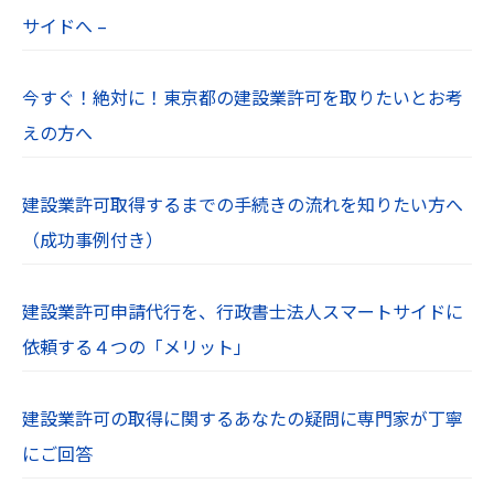
お使いのWebブラウザの設定により、cookieを無
サイドへ –
効にすることも可能です。
【１０．プライバシーポリシーの制定日及び改定
今すぐ！絶対に！東京都の建設業許可を取りたいとお考
日】
えの方へ
制定：令和６年７月１日
【１１．免責事項】
建設業許可取得するまでの手続きの流れを知りたい方へ
当社Webサイトに掲載されている情報の正確性に
（成功事例付き）
は万全を期していますが、利用者が当社Webサイ
トの情報を用いて行う一切の行為に関して、一切
建設業許可申請代行を、行政書士法人スマートサイドに
の責任を負わないものとします。
依頼する４つの「メリット」
当社は、利用者が当社Webサイトを利用したこと
により生じた利用者の損害及び利用者が第三者に
与えた損害に関して、一切の責任を負わないもの
建設業許可の取得に関するあなたの疑問に専門家が丁寧
とします。
にご回答
【１２．著作権・肖像権】