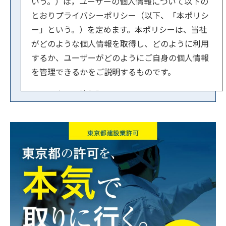
いう。）は，ユーザーの個人情報について以下の
とおりプライバシーポリシー（以下、「本ポリシ
ー」という。）を定めます。本ポリシーは、当社
がどのような個人情報を取得し、どのように利用
するか、ユーザーがどのようにご自身の個人情報
を管理できるかをご説明するものです。
【１．事業者情報】
法人名：行政書士法人スマートサイド
住所：東京都文京区小石川1-3-23 ル・ビジュー
601
代表者：横内 賢郎
【２．個人情報の取得方法】
当社はユーザーが利用登録をするとき、氏名・生
年月日・住所・電話番号・メールアドレスなど個
人を特定できる情報を取得させていただきます。