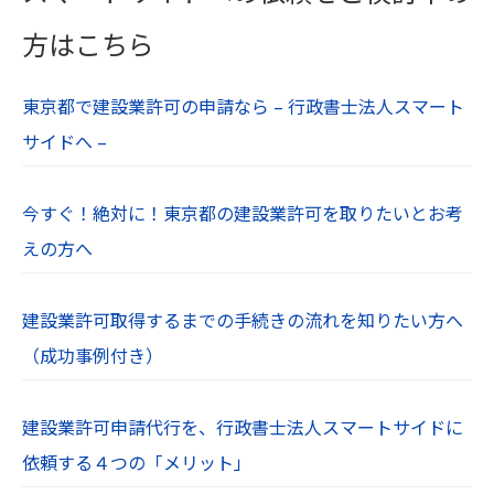
きます。当社Webサイトがcookieとして送るファ
方はこちら
イルは、個人を特定するような情報は含んでおり
ません。
東京都で建設業許可の申請なら – 行政書士法人スマート
お使いのWebブラウザの設定により、cookieを無
サイドへ –
効にすることも可能です。
【１０．プライバシーポリシーの制定日及び改定
今すぐ！絶対に！東京都の建設業許可を取りたいとお考
日】
えの方へ
制定：令和６年７月１日
【１１．免責事項】
建設業許可取得するまでの手続きの流れを知りたい方へ
当社Webサイトに掲載されている情報の正確性に
（成功事例付き）
は万全を期していますが、利用者が当社Webサイ
トの情報を用いて行う一切の行為に関して、一切
建設業許可申請代行を、行政書士法人スマートサイドに
の責任を負わないものとします。
依頼する４つの「メリット」
当社は、利用者が当社Webサイトを利用したこと