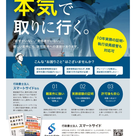
当社はユーザーが利用登録をするとき、氏名・生
年月日・住所・電話番号・メールアドレスなど個
人を特定できる情報を取得させていただきます。
お問い合わせフォームやコメントの送信時には、
氏名・電話番号・メールアドレスを取得させてい
ただきます。
【３．個人情報の利用目的】
取得した閲覧・購買履歴等の情報を分析し、ユー
ザー別に適した商品・サービスをお知らせするた
めに利用します。また、取得した閲覧・購買履歴
等の情報は、結果をスコア化した上で当該スコア
を第三者へ提供します。
【４．個人データを安全に管理するための措置】
当社は個人情報を正確かつ最新の内容に保つよう