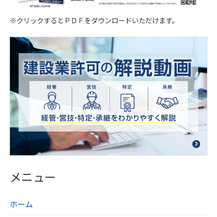
努め、不正なアクセス・改ざん・漏えい・滅失及
び毀損から保護するため全従業員及び役員に対し
※クリックするとＰＤＦをダウンロードいただけます。
て教育研修を実施しています。また、個人情報保
護規程を設け、現場での管理についても定期的に
点検を行っています。
【５．個人データの第三者提供について】
当社は法令及びガイドラインに別段の定めがある
場合を除き、同意を得ないで第三者に個人情報を
提供することは致しません。
【６．保有個人データの開示、訂正】
当社は本人から個人情報の開示を求められたとき
には、遅滞なく本人に対しこれを開示します。個
メニュー
人情報の利用目的の通知や訂正、追加、削除、利
用の停止、第三者への提供の停止を希望される方
ホーム
は、お問い合わせフォームよりご連絡ください。