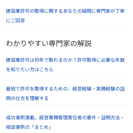
により生じた利用者の損害及び利用者が第三者に
与えた損害に関して、一切の責任を負わないもの
建設業許可の取得に関するあなたの疑問に専門家が丁寧
とします。
にご回答
【１２．著作権・肖像権】
当社Webサイト内の文章や画像、すべてのコンテ
わかりやすい専門家の解説
ンツは著作権・肖像権等により保護されていま
す。無断での使用や転用は禁止されています。
建設業許可は何年で取れるのか？許可取得に必要な年数
を知りたい方はこちら
最短で許可を取得するための、経営経験・実務経験の証
明の仕方を理解する
成功事例満載。経営業務管理責任者の要件・証明方法・
相談事例の「まとめ」