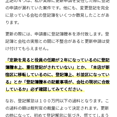
上記の４つは、私が実際に更新申請を受任した際に登記
の申請が漏れていた案件です。他にも、変更登記を完全
に怠っている会社の登記簿をいくつか散見したことがあ
ります。
更新の際には、申請書に登記簿謄本を添付致します。登
記簿と会社の実態との間に不整合があると更新申請は受
け付けてもらえません。
「定款を見ると役員の任期が２年になっているのに登記
簿謄本上、重任登記がされていない」とか、「本店が新
宿区に移転しているのに、登記簿上、杉並区になってい
る」とか「登記簿謄本の記載事項が、会社の現状に合致
しているか」必ず確認してみてください。
なお、登記懈怠は１００万円以下の過料となります。こ
の過料の額は裁判官の裁量によって決定されます。更新
の時になって、初めて登記懈怠に気づき、慌ててしまう