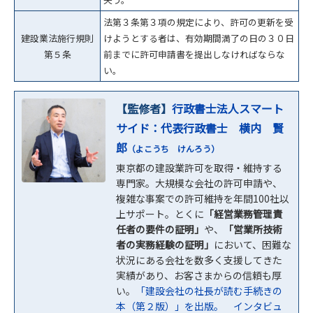
法第３条第３項の規定により、許可の更新を受
建設業法施行規則
けようとする者は、有効期間満了の日の３０日
第５条
前までに許可申請書を提出しなければならな
い。
【監修者】
行政書士法人スマート
サイド：代表行政書士 横内 賢
郎
（よこうち けんろう）
東京都の建設業許可を取得・維持する
専門家。大規模な会社の許可申請や、
複雑な事案での許可維持を年間100社以
上サポート。とくに
「経営業務管理責
任者の要件の証明」
や、
「営業所技術
者の実務経験の証明」
において、困難な
状況にある会社を数多く支援してきた
実績があり、お客さまからの信頼も厚
い。
「建設会社の社長が読む手続きの
本（第２版）」を出版。
インタビュ