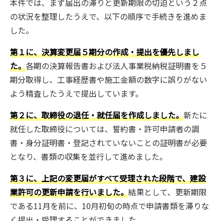
本件では、まず届出の滞りと更新期限の切迫という２点
の状況を整理したうえで、以下の順序で手続きを進めま
した。
第１に、決算変更届５期分の作成・提出を優先しまし
た。
各期の決算報告書および法人事業税納税証明書を５
期分取得し、工事経歴書や施工金額の数字に誤りがない
よう精査したうえで提出しています。
第２に、取締役の退任・就任届を作成しました。
新たに
就任した取締役については、誓約書・許可申請者の調
書・身分証明書・登記されていないことの証明書が必要
となり、書類の収集を並行して進めました。
第３に、上記の変更届がすべて受理された段階で、建設
業許可の更新申請を行いました。
結果として、更新期限
である11月を前に、10月初旬の時点で申請書類を滞りな
く提出・受理することができました。