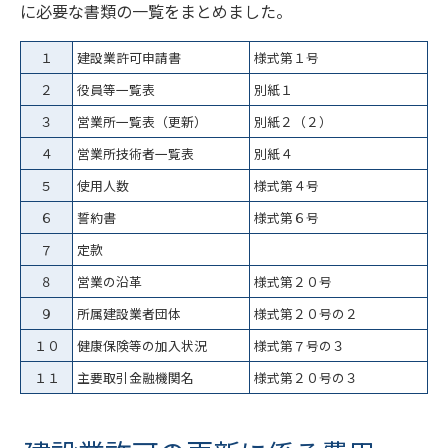
に必要な書類の一覧をまとめました。
１
建設業許可申請書
様式第１号
２
役員等一覧表
別紙１
３
営業所一覧表（更新）
別紙２（２）
４
営業所技術者一覧表
別紙４
５
使用人数
様式第４号
６
誓約書
様式第６号
７
定款
８
営業の沿革
様式第２０号
９
所属建設業者団体
様式第２０号の２
１０
健康保険等の加入状況
様式第７号の３
１１
主要取引金融機関名
様式第２０号の３