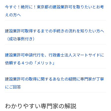
【１０．プライバシーポリシーの制定日及び改定
今すぐ！絶対に！東京都の建設業許可を取りたいとお考
日】
えの方へ
制定：令和６年７月１日
【１１．免責事項】
建設業許可取得するまでの手続きの流れを知りたい方へ
当社Webサイトに掲載されている情報の正確性に
（成功事例付き）
は万全を期していますが、利用者が当社Webサイ
トの情報を用いて行う一切の行為に関して、一切
建設業許可申請代行を、行政書士法人スマートサイドに
の責任を負わないものとします。
依頼する４つの「メリット」
当社は、利用者が当社Webサイトを利用したこと
により生じた利用者の損害及び利用者が第三者に
与えた損害に関して、一切の責任を負わないもの
建設業許可の取得に関するあなたの疑問に専門家が丁寧
とします。
にご回答
【１２．著作権・肖像権】
当社Webサイト内の文章や画像、すべてのコンテ
わかりやすい専門家の解説
ンツは著作権・肖像権等により保護されていま