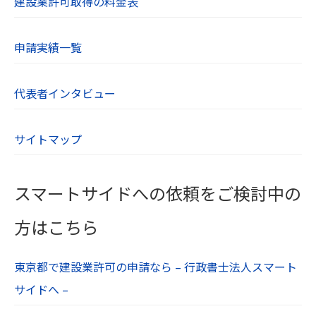
建設業許可取得の料金表
【８．SSL（Secure Socket Layer）について】
当社のWebサイトはSSLに対応しており、Webブ
申請実績一覧
ラウザとWebサーバーとの通信を暗号化していま
す。ユーザーが入力する氏名や住所、電話番号な
どの個人情報は自動的に暗号化されます。
代表者インタビュー
【９．cookieについて】
サイトマップ
cookieとは、WebサーバーからWebブラウザに送
信されるデータのことです。Webサーバーがcook
ieを参照することでユーザーのパソコンを識別で
スマートサイドへの依頼をご検討中の
き、効率的に当社Webサイトを利用することがで
きます。当社Webサイトがcookieとして送るファ
方はこちら
イルは、個人を特定するような情報は含んでおり
ません。
東京都で建設業許可の申請なら – 行政書士法人スマート
お使いのWebブラウザの設定により、cookieを無
サイドへ –
効にすることも可能です。