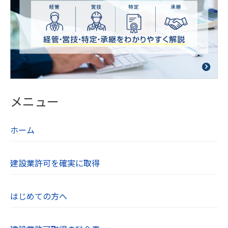
当社は法令及びガイドラインに別段の定めがある
場合を除き、同意を得ないで第三者に個人情報を
提供することは致しません。
【６．保有個人データの開示、訂正】
当社は本人から個人情報の開示を求められたとき
には、遅滞なく本人に対しこれを開示します。個
メニュー
人情報の利用目的の通知や訂正、追加、削除、利
用の停止、第三者への提供の停止を希望される方
ホーム
は、お問い合わせフォームよりご連絡ください。
【７．個人情報取り扱いに関する相談や苦情の連
建設業許可を確実に取得
絡先】
当社の個人情報の取り扱いに関するご質問やご不
はじめての方へ
明点、苦情、その他のお問い合わせはお問い合わ
せフォームよりご連絡ください。