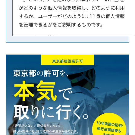
がどのような個人情報を取得し、どのように利用
するか、ユーザーがどのようにご自身の個人情報
を管理できるかをご説明するものです。
【１．事業者情報】
法人名：行政書士法人スマートサイド
住所：東京都文京区小石川1-3-23 ル・ビジュー
601
代表者：横内 賢郎
【２．個人情報の取得方法】
当社はユーザーが利用登録をするとき、氏名・生
年月日・住所・電話番号・メールアドレスなど個
人を特定できる情報を取得させていただきます。
お問い合わせフォームやコメントの送信時には、
氏名・電話番号・メールアドレスを取得させてい