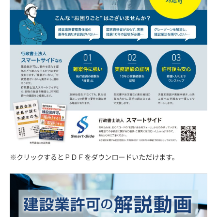
ただきます。
【３．個人情報の利用目的】
取得した閲覧・購買履歴等の情報を分析し、ユー
ザー別に適した商品・サービスをお知らせするた
めに利用します。また、取得した閲覧・購買履歴
等の情報は、結果をスコア化した上で当該スコア
を第三者へ提供します。
【４．個人データを安全に管理するための措置】
当社は個人情報を正確かつ最新の内容に保つよう
努め、不正なアクセス・改ざん・漏えい・滅失及
び毀損から保護するため全従業員及び役員に対し
※クリックするとＰＤＦをダウンロードいただけます。
て教育研修を実施しています。また、個人情報保
護規程を設け、現場での管理についても定期的に
点検を行っています。
【５．個人データの第三者提供について】