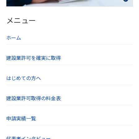
当社は本人から個人情報の開示を求められたとき
には、遅滞なく本人に対しこれを開示します。個
メニュー
人情報の利用目的の通知や訂正、追加、削除、利
用の停止、第三者への提供の停止を希望される方
ホーム
は、お問い合わせフォームよりご連絡ください。
【７．個人情報取り扱いに関する相談や苦情の連
建設業許可を確実に取得
絡先】
当社の個人情報の取り扱いに関するご質問やご不
はじめての方へ
明点、苦情、その他のお問い合わせはお問い合わ
せフォームよりご連絡ください。
建設業許可取得の料金表
【８．SSL（Secure Socket Layer）について】
当社のWebサイトはSSLに対応しており、Webブ
申請実績一覧
ラウザとWebサーバーとの通信を暗号化していま
す。ユーザーが入力する氏名や住所、電話番号な
どの個人情報は自動的に暗号化されます。
代表者インタビュー