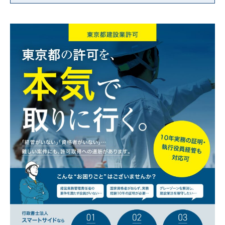
法人名：行政書士法人スマートサイド
住所：東京都文京区小石川1-3-23 ル・ビジュー
601
代表者：横内 賢郎
【２．個人情報の取得方法】
当社はユーザーが利用登録をするとき、氏名・生
年月日・住所・電話番号・メールアドレスなど個
人を特定できる情報を取得させていただきます。
お問い合わせフォームやコメントの送信時には、
氏名・電話番号・メールアドレスを取得させてい
ただきます。
【３．個人情報の利用目的】
取得した閲覧・購買履歴等の情報を分析し、ユー
ザー別に適した商品・サービスをお知らせするた
めに利用します。また、取得した閲覧・購買履歴