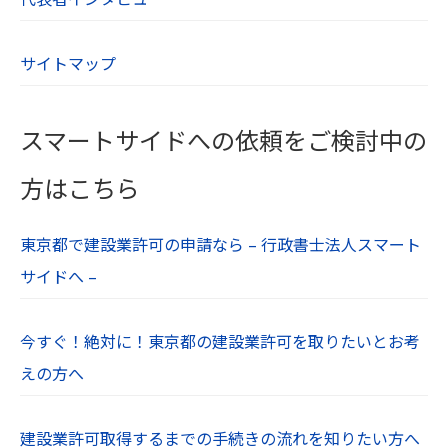
【９．cookieについて】
サイトマップ
cookieとは、WebサーバーからWebブラウザに送
信されるデータのことです。Webサーバーがcook
ieを参照することでユーザーのパソコンを識別で
スマートサイドへの依頼をご検討中の
き、効率的に当社Webサイトを利用することがで
きます。当社Webサイトがcookieとして送るファ
方はこちら
イルは、個人を特定するような情報は含んでおり
ません。
東京都で建設業許可の申請なら – 行政書士法人スマート
お使いのWebブラウザの設定により、cookieを無
サイドへ –
効にすることも可能です。
【１０．プライバシーポリシーの制定日及び改定
今すぐ！絶対に！東京都の建設業許可を取りたいとお考
日】
えの方へ
制定：令和６年７月１日
【１１．免責事項】
建設業許可取得するまでの手続きの流れを知りたい方へ