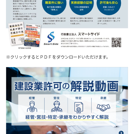
等の情報は、結果をスコア化した上で当該スコア
を第三者へ提供します。
【４．個人データを安全に管理するための措置】
当社は個人情報を正確かつ最新の内容に保つよう
努め、不正なアクセス・改ざん・漏えい・滅失及
び毀損から保護するため全従業員及び役員に対し
※クリックするとＰＤＦをダウンロードいただけます。
て教育研修を実施しています。また、個人情報保
護規程を設け、現場での管理についても定期的に
点検を行っています。
【５．個人データの第三者提供について】
当社は法令及びガイドラインに別段の定めがある
場合を除き、同意を得ないで第三者に個人情報を
提供することは致しません。
【６．保有個人データの開示、訂正】