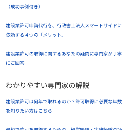
当社Webサイトに掲載されている情報の正確性に
（成功事例付き）
は万全を期していますが、利用者が当社Webサイ
トの情報を用いて行う一切の行為に関して、一切
建設業許可申請代行を、行政書士法人スマートサイドに
の責任を負わないものとします。
依頼する４つの「メリット」
当社は、利用者が当社Webサイトを利用したこと
により生じた利用者の損害及び利用者が第三者に
与えた損害に関して、一切の責任を負わないもの
建設業許可の取得に関するあなたの疑問に専門家が丁寧
とします。
にご回答
【１２．著作権・肖像権】
当社Webサイト内の文章や画像、すべてのコンテ
わかりやすい専門家の解説
ンツは著作権・肖像権等により保護されていま
す。無断での使用や転用は禁止されています。
建設業許可は何年で取れるのか？許可取得に必要な年数
を知りたい方はこちら
最短で許可を取得するための、経営経験・実務経験の証