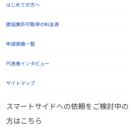
はじめての方へ
明点、苦情、その他のお問い合わせはお問い合わ
せフォームよりご連絡ください。
建設業許可取得の料金表
【８．SSL（Secure Socket Layer）について】
当社のWebサイトはSSLに対応しており、Webブ
申請実績一覧
ラウザとWebサーバーとの通信を暗号化していま
す。ユーザーが入力する氏名や住所、電話番号な
どの個人情報は自動的に暗号化されます。
代表者インタビュー
【９．cookieについて】
サイトマップ
cookieとは、WebサーバーからWebブラウザに送
信されるデータのことです。Webサーバーがcook
ieを参照することでユーザーのパソコンを識別で
スマートサイドへの依頼をご検討中の
き、効率的に当社Webサイトを利用することがで
きます。当社Webサイトがcookieとして送るファ
方はこちら
イルは、個人を特定するような情報は含んでおり
ません。