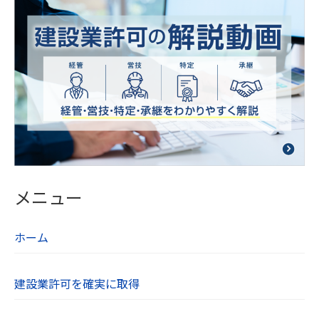
点検を行っています。
【５．個人データの第三者提供について】
当社は法令及びガイドラインに別段の定めがある
場合を除き、同意を得ないで第三者に個人情報を
提供することは致しません。
【６．保有個人データの開示、訂正】
当社は本人から個人情報の開示を求められたとき
には、遅滞なく本人に対しこれを開示します。個
メニュー
人情報の利用目的の通知や訂正、追加、削除、利
用の停止、第三者への提供の停止を希望される方
ホーム
は、お問い合わせフォームよりご連絡ください。
【７．個人情報取り扱いに関する相談や苦情の連
建設業許可を確実に取得
絡先】
当社の個人情報の取り扱いに関するご質問やご不