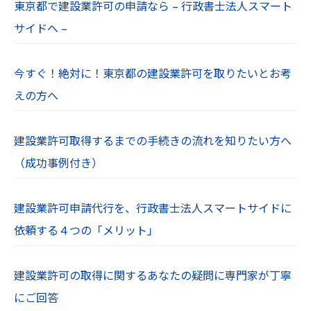
東京都で建設業許可の申請なら – 行政書士法人スマート
お使いのWebブラウザの設定により、cookieを無
サイドへ –
効にすることも可能です。
【１０．プライバシーポリシーの制定日及び改定
今すぐ！絶対に！東京都の建設業許可を取りたいとお考
日】
えの方へ
制定：令和６年７月１日
【１１．免責事項】
建設業許可取得するまでの手続きの流れを知りたい方へ
当社Webサイトに掲載されている情報の正確性に
（成功事例付き）
は万全を期していますが、利用者が当社Webサイ
トの情報を用いて行う一切の行為に関して、一切
建設業許可申請代行を、行政書士法人スマートサイドに
の責任を負わないものとします。
依頼する４つの「メリット」
当社は、利用者が当社Webサイトを利用したこと
により生じた利用者の損害及び利用者が第三者に
与えた損害に関して、一切の責任を負わないもの
建設業許可の取得に関するあなたの疑問に専門家が丁寧
とします。
にご回答