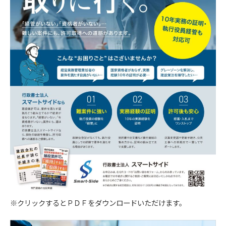
お問い合わせフォームやコメントの送信時には、
氏名・電話番号・メールアドレスを取得させてい
ただきます。
【３．個人情報の利用目的】
取得した閲覧・購買履歴等の情報を分析し、ユー
ザー別に適した商品・サービスをお知らせするた
めに利用します。また、取得した閲覧・購買履歴
等の情報は、結果をスコア化した上で当該スコア
を第三者へ提供します。
【４．個人データを安全に管理するための措置】
当社は個人情報を正確かつ最新の内容に保つよう
努め、不正なアクセス・改ざん・漏えい・滅失及
び毀損から保護するため全従業員及び役員に対し
※クリックするとＰＤＦをダウンロードいただけます。
て教育研修を実施しています。また、個人情報保
護規程を設け、現場での管理についても定期的に