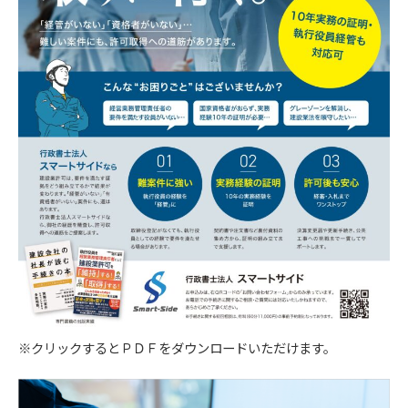
お問い合わせフォームやコメントの送信時には、
氏名・電話番号・メールアドレスを取得させてい
ただきます。
【３．個人情報の利用目的】
取得した閲覧・購買履歴等の情報を分析し、ユー
ザー別に適した商品・サービスをお知らせするた
めに利用します。また、取得した閲覧・購買履歴
等の情報は、結果をスコア化した上で当該スコア
を第三者へ提供します。
【４．個人データを安全に管理するための措置】
当社は個人情報を正確かつ最新の内容に保つよう
努め、不正なアクセス・改ざん・漏えい・滅失及
び毀損から保護するため全従業員及び役員に対し
※クリックするとＰＤＦをダウンロードいただけます。
て教育研修を実施しています。また、個人情報保
護規程を設け、現場での管理についても定期的に