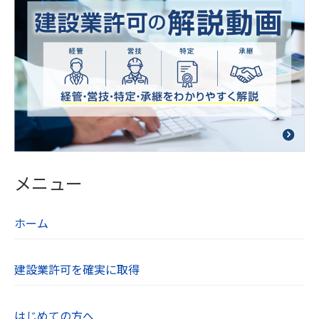
点検を行っています。
【５．個人データの第三者提供について】
当社は法令及びガイドラインに別段の定めがある
場合を除き、同意を得ないで第三者に個人情報を
提供することは致しません。
【６．保有個人データの開示、訂正】
当社は本人から個人情報の開示を求められたとき
には、遅滞なく本人に対しこれを開示します。個
メニュー
人情報の利用目的の通知や訂正、追加、削除、利
用の停止、第三者への提供の停止を希望される方
ホーム
は、お問い合わせフォームよりご連絡ください。
【７．個人情報取り扱いに関する相談や苦情の連
建設業許可を確実に取得
絡先】
当社の個人情報の取り扱いに関するご質問やご不
はじめての方へ
明点、苦情、その他のお問い合わせはお問い合わ