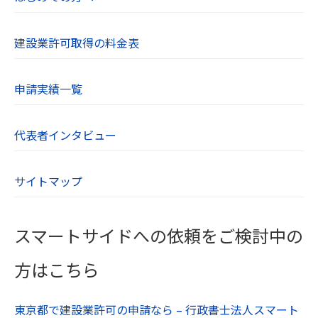
せフォームよりご連絡ください。
建設業許可取得の料金表
【８．SSL（Secure Socket Layer）について】
当社のWebサイトはSSLに対応しており、Webブ
申請実績一覧
ラウザとWebサーバーとの通信を暗号化していま
す。ユーザーが入力する氏名や住所、電話番号な
どの個人情報は自動的に暗号化されます。
代表者インタビュー
【９．cookieについて】
サイトマップ
cookieとは、WebサーバーからWebブラウザに送
信されるデータのことです。Webサーバーがcook
ieを参照することでユーザーのパソコンを識別で
スマートサイドへの依頼をご検討中の
き、効率的に当社Webサイトを利用することがで
きます。当社Webサイトがcookieとして送るファ
方はこちら
イルは、個人を特定するような情報は含んでおり
ません。
東京都で建設業許可の申請なら – 行政書士法人スマート