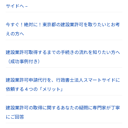
お使いのWebブラウザの設定により、cookieを無
サイドへ –
効にすることも可能です。
【１０．プライバシーポリシーの制定日及び改定
今すぐ！絶対に！東京都の建設業許可を取りたいとお考
日】
えの方へ
制定：令和６年７月１日
【１１．免責事項】
建設業許可取得するまでの手続きの流れを知りたい方へ
当社Webサイトに掲載されている情報の正確性に
（成功事例付き）
は万全を期していますが、利用者が当社Webサイ
トの情報を用いて行う一切の行為に関して、一切
建設業許可申請代行を、行政書士法人スマートサイドに
の責任を負わないものとします。
依頼する４つの「メリット」
当社は、利用者が当社Webサイトを利用したこと
により生じた利用者の損害及び利用者が第三者に
与えた損害に関して、一切の責任を負わないもの
建設業許可の取得に関するあなたの疑問に専門家が丁寧
とします。
にご回答
【１２．著作権・肖像権】