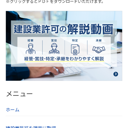
※クリックするとＰＤＦをダウンロードいただけます。
て教育研修を実施しています。また、個人情報保
護規程を設け、現場での管理についても定期的に
点検を行っています。
【５．個人データの第三者提供について】
当社は法令及びガイドラインに別段の定めがある
場合を除き、同意を得ないで第三者に個人情報を
提供することは致しません。
【６．保有個人データの開示、訂正】
当社は本人から個人情報の開示を求められたとき
には、遅滞なく本人に対しこれを開示します。個
メニュー
人情報の利用目的の通知や訂正、追加、削除、利
用の停止、第三者への提供の停止を希望される方
ホーム
は、お問い合わせフォームよりご連絡ください。
【７．個人情報取り扱いに関する相談や苦情の連
建設業許可を確実に取得