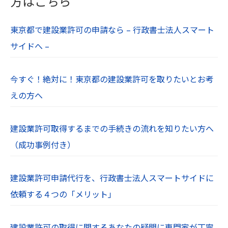
方はこちら
イルは、個人を特定するような情報は含んでおり
ません。
東京都で建設業許可の申請なら – 行政書士法人スマート
お使いのWebブラウザの設定により、cookieを無
サイドへ –
効にすることも可能です。
【１０．プライバシーポリシーの制定日及び改定
今すぐ！絶対に！東京都の建設業許可を取りたいとお考
日】
えの方へ
制定：令和６年７月１日
【１１．免責事項】
建設業許可取得するまでの手続きの流れを知りたい方へ
当社Webサイトに掲載されている情報の正確性に
（成功事例付き）
は万全を期していますが、利用者が当社Webサイ
トの情報を用いて行う一切の行為に関して、一切
建設業許可申請代行を、行政書士法人スマートサイドに
の責任を負わないものとします。
依頼する４つの「メリット」
当社は、利用者が当社Webサイトを利用したこと
により生じた利用者の損害及び利用者が第三者に
与えた損害に関して、一切の責任を負わないもの
建設業許可の取得に関するあなたの疑問に専門家が丁寧