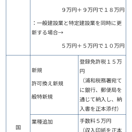
９万円＋９万円で１８万円
：一般建設業と特定建設業を同時に更
新する場合→
５万円＋５万円で１０万円
登録免許税１５万
新規
円
（浦和税務署宛て
許可換え新規
に銀行、郵便局を
般特新規
通じて納入し、納
入書を正本添付）
手数料５万円
業種追加
国
（収入印紙を正本