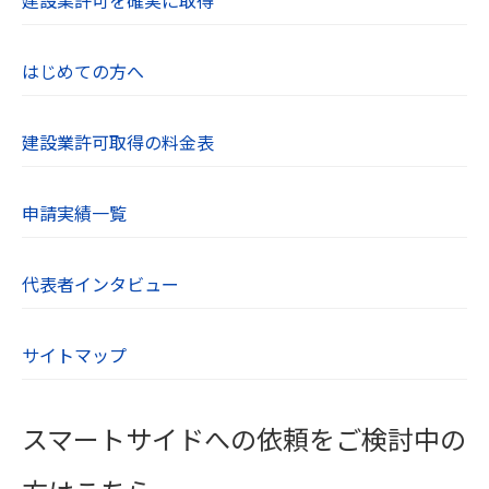
絡先】
当社の個人情報の取り扱いに関するご質問やご不
はじめての方へ
明点、苦情、その他のお問い合わせはお問い合わ
せフォームよりご連絡ください。
建設業許可取得の料金表
【８．SSL（Secure Socket Layer）について】
当社のWebサイトはSSLに対応しており、Webブ
申請実績一覧
ラウザとWebサーバーとの通信を暗号化していま
す。ユーザーが入力する氏名や住所、電話番号な
どの個人情報は自動的に暗号化されます。
代表者インタビュー
【９．cookieについて】
サイトマップ
cookieとは、WebサーバーからWebブラウザに送
信されるデータのことです。Webサーバーがcook
ieを参照することでユーザーのパソコンを識別で
スマートサイドへの依頼をご検討中の
き、効率的に当社Webサイトを利用することがで
きます。当社Webサイトがcookieとして送るファ