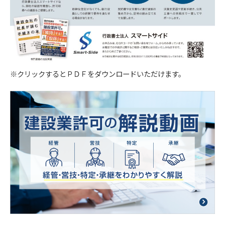
を第三者へ提供します。
【４．個人データを安全に管理するための措置】
当社は個人情報を正確かつ最新の内容に保つよう
努め、不正なアクセス・改ざん・漏えい・滅失及
び毀損から保護するため全従業員及び役員に対し
※クリックするとＰＤＦをダウンロードいただけます。
て教育研修を実施しています。また、個人情報保
護規程を設け、現場での管理についても定期的に
点検を行っています。
【５．個人データの第三者提供について】
当社は法令及びガイドラインに別段の定めがある
場合を除き、同意を得ないで第三者に個人情報を
提供することは致しません。
【６．保有個人データの開示、訂正】
当社は本人から個人情報の開示を求められたとき
には、遅滞なく本人に対しこれを開示します。個