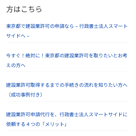
きます。当社Webサイトがcookieとして送るファ
方はこちら
イルは、個人を特定するような情報は含んでおり
ません。
東京都で建設業許可の申請なら – 行政書士法人スマート
お使いのWebブラウザの設定により、cookieを無
サイドへ –
効にすることも可能です。
【１０．プライバシーポリシーの制定日及び改定
今すぐ！絶対に！東京都の建設業許可を取りたいとお考
日】
えの方へ
制定：令和６年７月１日
【１１．免責事項】
建設業許可取得するまでの手続きの流れを知りたい方へ
当社Webサイトに掲載されている情報の正確性に
（成功事例付き）
は万全を期していますが、利用者が当社Webサイ
トの情報を用いて行う一切の行為に関して、一切
建設業許可申請代行を、行政書士法人スマートサイドに
の責任を負わないものとします。
依頼する４つの「メリット」
当社は、利用者が当社Webサイトを利用したこと
により生じた利用者の損害及び利用者が第三者に