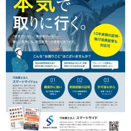
当社はユーザーが利用登録をするとき、氏名・生
年月日・住所・電話番号・メールアドレスなど個
人を特定できる情報を取得させていただきます。
お問い合わせフォームやコメントの送信時には、
氏名・電話番号・メールアドレスを取得させてい
ただきます。
【３．個人情報の利用目的】
取得した閲覧・購買履歴等の情報を分析し、ユー
ザー別に適した商品・サービスをお知らせするた
めに利用します。また、取得した閲覧・購買履歴
等の情報は、結果をスコア化した上で当該スコア
を第三者へ提供します。
【４．個人データを安全に管理するための措置】
当社は個人情報を正確かつ最新の内容に保つよう
努め、不正なアクセス・改ざん・漏えい・滅失及