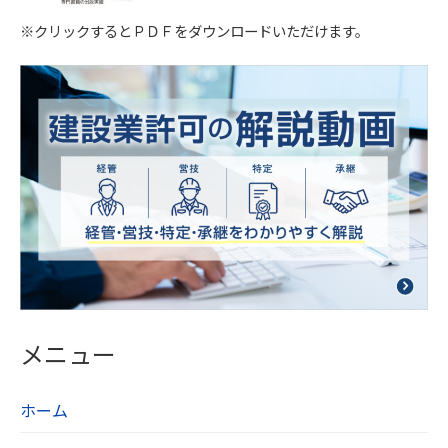
び毀損から保護するため全従業員及び役員に対し
※クリックするとＰＤＦをダウンロードいただけます。
て教育研修を実施しています。また、個人情報保
護規程を設け、現場での管理についても定期的に
点検を行っています。
【５．個人データの第三者提供について】
当社は法令及びガイドラインに別段の定めがある
場合を除き、同意を得ないで第三者に個人情報を
提供することは致しません。
【６．保有個人データの開示、訂正】
当社は本人から個人情報の開示を求められたとき
には、遅滞なく本人に対しこれを開示します。個
メニュー
人情報の利用目的の通知や訂正、追加、削除、利
用の停止、第三者への提供の停止を希望される方
ホーム
は、お問い合わせフォームよりご連絡ください。