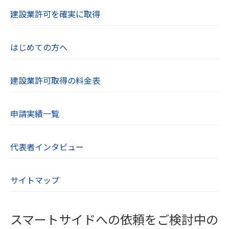
【７．個人情報取り扱いに関する相談や苦情の連
建設業許可を確実に取得
絡先】
当社の個人情報の取り扱いに関するご質問やご不
はじめての方へ
明点、苦情、その他のお問い合わせはお問い合わ
せフォームよりご連絡ください。
建設業許可取得の料金表
【８．SSL（Secure Socket Layer）について】
当社のWebサイトはSSLに対応しており、Webブ
申請実績一覧
ラウザとWebサーバーとの通信を暗号化していま
す。ユーザーが入力する氏名や住所、電話番号な
どの個人情報は自動的に暗号化されます。
代表者インタビュー
【９．cookieについて】
サイトマップ
cookieとは、WebサーバーからWebブラウザに送
信されるデータのことです。Webサーバーがcook
ieを参照することでユーザーのパソコンを識別で
スマートサイドへの依頼をご検討中の
き、効率的に当社Webサイトを利用することがで