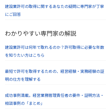
与えた損害に関して、一切の責任を負わないもの
建設業許可の取得に関するあなたの疑問に専門家が丁寧
とします。
にご回答
【１２．著作権・肖像権】
当社Webサイト内の文章や画像、すべてのコンテ
わかりやすい専門家の解説
ンツは著作権・肖像権等により保護されていま
す。無断での使用や転用は禁止されています。
建設業許可は何年で取れるのか？許可取得に必要な年数
を知りたい方はこちら
最短で許可を取得するための、経営経験・実務経験の証
明の仕方を理解する
成功事例満載。経営業務管理責任者の要件・証明方法・
相談事例の「まとめ」